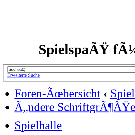
SpielspaÃŸ fÃ
Erweiterte Suche
Foren-Ãœbersicht
‹
Spiel
Ã„ndere SchriftgrÃ¶ÃŸ
Spielhalle