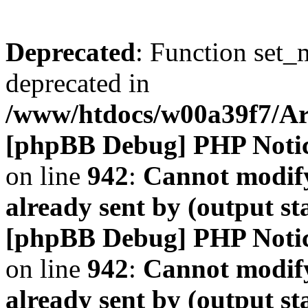
Deprecated
: Function set_
deprecated in
/www/htdocs/w00a39f7/A
[phpBB Debug] PHP Noti
on line
942
:
Cannot modify
already sent by (output s
[phpBB Debug] PHP Noti
on line
942
:
Cannot modify
already sent by (output s